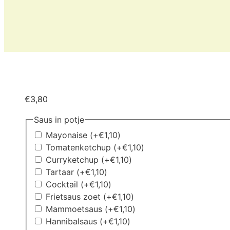
€
3,80
Saus in potje
Mayonaise
(+
€
1,10
)
Tomatenketchup
(+
€
1,10
)
Curryketchup
(+
€
1,10
)
Tartaar
(+
€
1,10
)
Cocktail
(+
€
1,10
)
Frietsaus zoet
(+
€
1,10
)
Mammoetsaus
(+
€
1,10
)
Hannibalsaus
(+
€
1,10
)