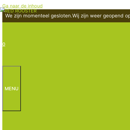
Ga naar de inhoud
We zijn momenteel gesloten.
Wij zijn weer geopend op
0
MENU