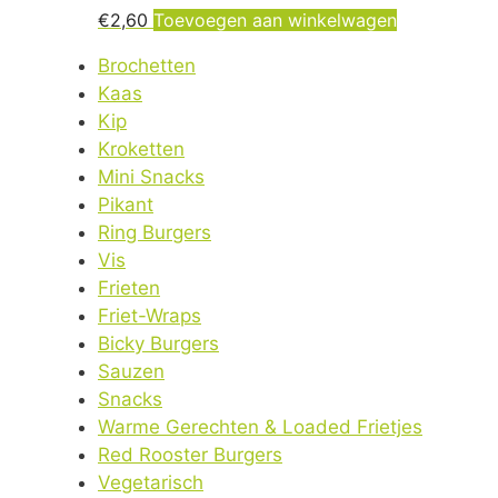
€
2,60
Toevoegen aan winkelwagen
Brochetten
Kaas
Kip
Kroketten
Mini Snacks
Pikant
Ring Burgers
Vis
Frieten
Friet-Wraps
Bicky Burgers
Sauzen
Snacks
Warme Gerechten & Loaded Frietjes
Red Rooster Burgers
Vegetarisch