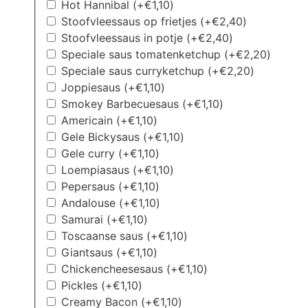
Hot Hannibal
(+
€
1,10
)
Stoofvleessaus op frietjes
(+
€
2,40
)
Stoofvleessaus in potje
(+
€
2,40
)
Speciale saus tomatenketchup
(+
€
2,20
)
Speciale saus curryketchup
(+
€
2,20
)
Joppiesaus
(+
€
1,10
)
Smokey Barbecuesaus
(+
€
1,10
)
Americain
(+
€
1,10
)
Gele Bickysaus
(+
€
1,10
)
Gele curry
(+
€
1,10
)
Loempiasaus
(+
€
1,10
)
Pepersaus
(+
€
1,10
)
Andalouse
(+
€
1,10
)
Samurai
(+
€
1,10
)
Toscaanse saus
(+
€
1,10
)
Giantsaus
(+
€
1,10
)
Chickencheesesaus
(+
€
1,10
)
Pickles
(+
€
1,10
)
Creamy Bacon
(+
€
1,10
)